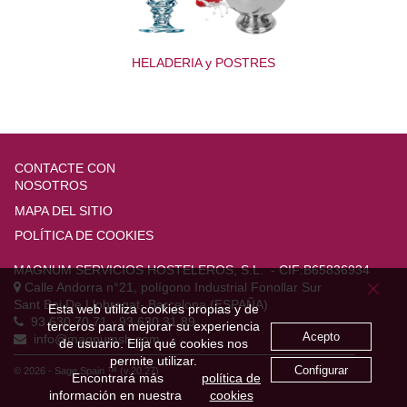
HELADERIA y POSTRES
CONTACTE CON
NOSOTROS
MAPA DEL SITIO
POLÍTICA DE COOKIES
MAGNUM SERVICIOS HOSTELEROS, S.L.
- CIF:B65836934
Calle Andorra n°21, polígono Industrial Fonollar Sur
Sant Boi De Llobregat-
Barcelona
(ESPAÑA)
Esta web utiliza cookies propias y de
93 630 70 71 · 93 630 31 89
terceros para mejorar su experiencia
Acepto
info@magnumsh.com
de usuario. Elija qué cookies nos
permite utilizar.
Configurar
© 2026 - Sage Spain ™ (v.20.27)
Encontrará más
política de
información en nuestra
cookies