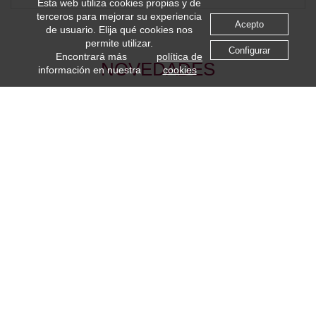
Esta web utiliza cookies propias y de
terceros para mejorar su experiencia
Acepto
de usuario. Elija qué cookies nos
permite utilizar.
Configurar
Encontrará más
política de
NOVEDADES
información en nuestra
cookies
NUEVO
NUEVO
Cesta Multi-función Ovalada
Cesta Multi-función
PE Negra
Redonda PE Roja
23,5x15,5x5cm (CB1074BK)
20,5x20,5x5cm (CB1075R)